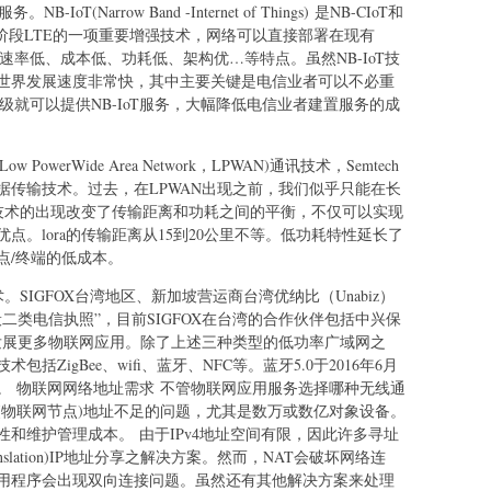
oT(Narrow Band -Internet of Things) 是NB-CIoT和
R13阶段LTE的一项重要增强技术，网络可以直接部署在现有
多、速率低、成本低、功耗低、架构优…等特点。虽然NB-IoT技
世界发展速度非常快，其中主要关键是电信业者可以不必重
级就可以提供NB-IoT服务，大幅降低电信业者建置服务的成
w PowerWide Area Network，LPWAN)通讯技术，Semtech
数据传输技术。过去，在LPWAN出现之前，我们似乎只能在长
线技术的出现改变了传输距离和功耗之间的平衡，不仅可以实现
。lora的传输距离从15到20公里不等。低功耗特性延长了
点/终端的低成本。
。SIGFOX台湾地区、新加坡营运商台湾优纳比（Unabiz）
一般二类电信执照”，目前SIGFOX在台湾的合作伙伴包括中兴保
望能发展更多物联网应用。除了上述三种类型的低功率广域网之
ZigBee、wifi、蓝牙、NFC等。蓝牙5.0于2016年6月
。 物联网网络地址需求 不管物联网应用服务选择哪种无线通
(物联网节点)地址不足的问题，尤其是数万或数亿对象设备。
和维护管理成本。 由于IPv4地址空间有限，因此许多寻址
 Translation)IP地址分享之解决方案。然而，NAT会破坏网络连
用程序会出现双向连接问题。虽然还有其他解决方案来处理