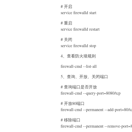
# 开启
service firewalld start
# 重启
service firewalld restart
# 关闭
service firewalld stop
4、查看防火墙规则
firewall-cmd --list-all
5、查询、开放、关闭端口
# 查询端口是否开放
firewall-cmd --query-port=8080/tcp
# 开放80端口
firewall-cmd --permanent --add-port=80/t
# 移除端口
firewall-cmd --permanent --remove-port=