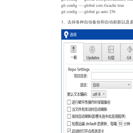
git config ----global core.fscache true
git config ----global gc.auto 256
3、去掉各种自动备份和自动刷新以及