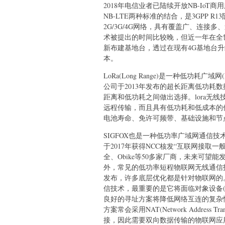
2018年电信业者已陆续开放NB-IoT商用服务。NB-I
NB-LTE两种标准的结合，是3GPP 
2G/3G/4G网络，具有覆盖广、连接
术被提出的时间比较晚，但近一年在全
新布建基地台，透过在现有4G基地台升
本。
LoRa(Long Range)是一种低功耗广域网(Lo
公司于2013年发布的超长距离低功耗
距离和低功耗之间做出选择。lora无
远程传输，而且具有低功耗和低成本的优点
电池寿命、免许可频带、基础设施和节
SIGFOX也是一种低功率广域网通信技术
于2017年获得NCC核发“互联网接取
全、Obike等50多家厂商，未来可
外，常见的低功率短程物联网无线通信技术包括
发布，许多底层优化都是针对物联网的
信技术，最重要的是它将面临对象设备
良好的寻址方案将降低网络互连的复杂性
方案常会采用NAT(Network Address
接，因此需要双向数据传输的物联网应