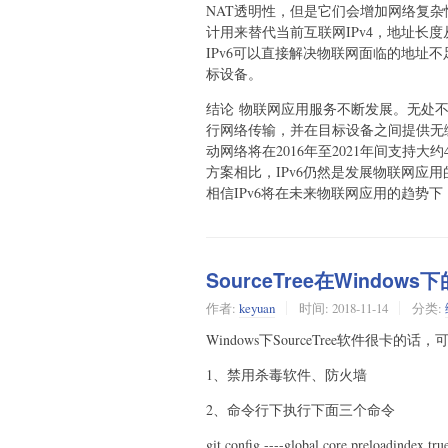
NAT透明性，但是它们会增加网络复杂
计用来替代当前互联网IPv4，地址长度从
IPv6可以直接解决物联网面临的地址
标设备。
结论 物联网应用服务不断发展。无处
行网络传输，并在目标设备之间提供无
动网络将在2016年至2021年间支持大
方案相比，IPv6仍然是发展物联网应
相信IPv6将在未来物联网应用的趋势
SourceTree在Window
作者:
keyuan
时间:
2018-11-14
分类:
Windows下SourceTree软件很卡的
1、禁用杀毒软件、防火墙
2、命令行下执行下面三个命令
git config ----global core.preloadindex tru